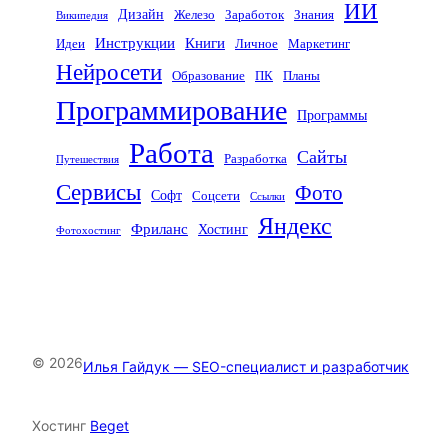
ИИ
Дизайн
Железо
Заработок
Знания
Википедия
Инструкции
Книги
Идеи
Личное
Маркетинг
Нейросети
Образование
ПК
Планы
Программирование
Программы
Работа
Сайты
Разработка
Путешествия
Сервисы
Фото
Софт
Соцсети
Ссылки
Яндекс
Фриланс
Хостинг
Фотохостинг
© 2026
Илья Гайдук — SEO-специалист и разработчик
Хостинг
Beget