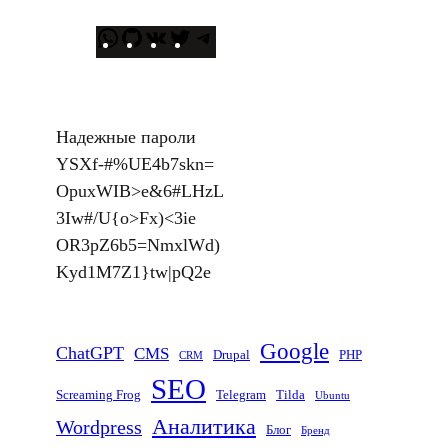
W
G
В
T
T
h
i
К
w
e
a
t
о
i
l
t
H
н
t
e
Надежные пароли
s
u
т
t
g
YSXf-#%UE4b7skn=
A
b
а
e
r
OpuxWIB>e&6#LHzL
p
к
r
a
3Iw#/U{o>Fx)<3ie
p
т
m
OR3pZ6b5=NmxlWd)
е
Kyd1M7Z1}tw|pQ2e
Google
ChatGPT
CMS
Drupal
PHP
CRM
SEO
Screaming Frog
Telegram
Tilda
Ubuntu
Аналитика
Wordpress
Блог
Бренд