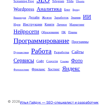
Screaming Frog
Telegram
Tilda
Ubuntu
Аналитика
Wordpress
Блог
Бренд
ИИ
Дизайн
Железо
Заработок
Знания
Википедия
Инструкции
Книги
Идеи
Личное
Маркетинг
Нейросети
Образование
ПК
Планы
Программирование
Программы
Работа
Сайты
Разработка
Путешествия
Сервисы
Фото
Софт
Соцсети
Ссылки
Яндекс
Фриланс
Хостинг
Фотохостинг
© 2026
Илья Гайдук — SEO-специалист и разработчик