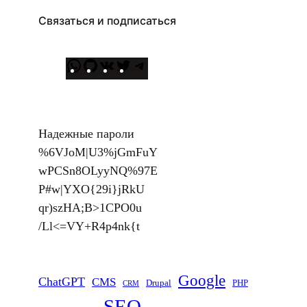
Связаться и подписаться
W
G
В
T
T
h
i
К
w
e
a
t
о
i
l
t
H
н
t
e
Надежные пароли
s
u
т
t
g
%6VJoM|U3%jGmFuY
A
b
а
e
r
wPCSn8OLyyNQ%97E
p
к
r
a
P#w|YXO{29i}jRkU
p
т
m
qr)szHA;B>1CPO0u
е
/Ll<=VY+R4p4nk{t
Google
ChatGPT
CMS
Drupal
PHP
CRM
SEO