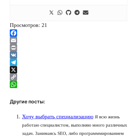
Просмотров:
21
Facebook
Email
Print
VK
Telegram
X
Copy
Link
WhatsApp
Другие посты:
Хочу выбрать специализацию
Я всю жизнь
работаю специалистом, выполняю много различных
задач. Занимаясь SEO, либо программмированием