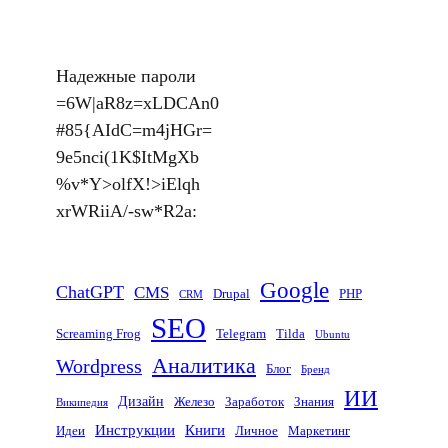
h
i
К
w
e
a
t
о
i
l
t
H
н
t
e
Надежные пароли
s
u
т
t
g
=6W|aR8z=xLDCAn0
A
b
а
e
r
#85{AIdC=m4jHGr=
p
к
r
a
9e5nci(1K$ItMgXb
p
т
m
%v*Y>olfX!>iElqh
е
xrWRiiA/-sw*R2a:
Google
ChatGPT
CMS
Drupal
PHP
CRM
SEO
Screaming Frog
Telegram
Tilda
Ubuntu
Аналитика
Wordpress
Блог
Бренд
ИИ
Дизайн
Железо
Заработок
Знания
Википедия
Инструкции
Книги
Идеи
Личное
Маркетинг