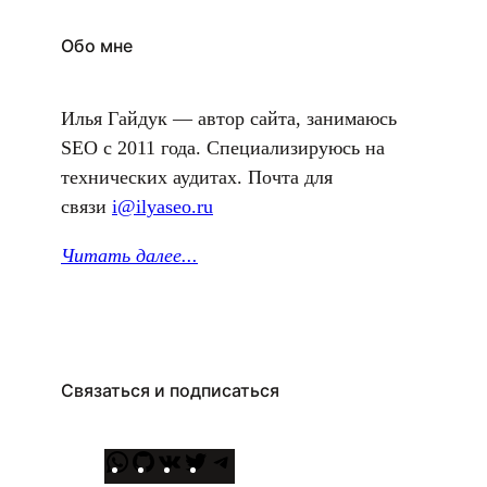
Обо мне
Илья Гайдук — автор сайта, занимаюсь
SEO с 2011 года. Специализируюсь на
технических аудитах. Почта для
связи
i@ilyaseo.ru
Читать далее.
..
Связаться и подписаться
W
G
В
T
T