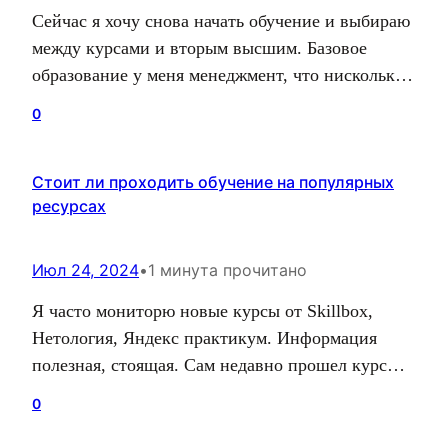
Сейчас я хочу снова начать обучение и выбираю
между курсами и вторым высшим. Базовое
образование у меня менеджмент, что нисколько
мне не мешает развиваться в IT. Я освоил SEO и
0
стек Laravel, jQuery, MySQL. Могу делать и
продвигать проекты. Думаю, нужно ли мне
Стоит ли проходить обучение на популярных
второе высшее и что оно мне даст? С другой
ресурсах
стороны я хотел…
Июл 24, 2024
•
1 минута прочитано
Я часто мониторю новые курсы от Skillbox,
Нетология, Яндекс практикум. Информация
полезная, стоящая. Сам недавно прошел курс
Нейрогений от Пиксель Тулз. Что хочу сказать,
0
так это то что проходить такие курсы
обязательно стоит. Они позволяют