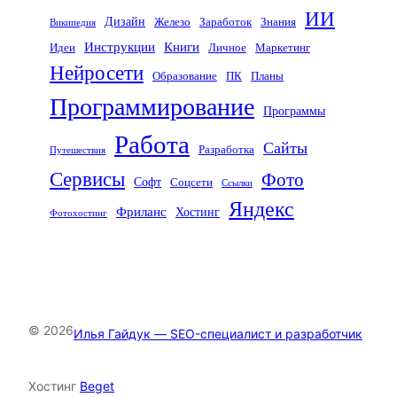
ИИ
Дизайн
Железо
Заработок
Знания
Википедия
Инструкции
Книги
Идеи
Личное
Маркетинг
Нейросети
Образование
ПК
Планы
Программирование
Программы
Работа
Сайты
Разработка
Путешествия
Сервисы
Фото
Софт
Соцсети
Ссылки
Яндекс
Фриланс
Хостинг
Фотохостинг
© 2026
Илья Гайдук — SEO-специалист и разработчик
Хостинг
Beget