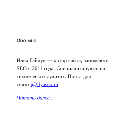
актуализировать базу знаний. Есть курсы как
совсем для новичков в профессии, так и для
опытных специалистов. Новичку будет сложно
устроиться…
Обо мне
Илья Гайдук — автор сайта, занимаюсь
SEO с 2011 года. Специализируюсь на
технических аудитах. Почта для
связи
i@ilyaseo.ru
Читать далее.
..