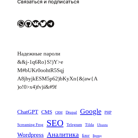
Связаться и подписаться
WhatsApp
GitHub
ВКонтакте
Twitter
Telegram
Надежные пароли
&&j-1q6Ro}S!)Y>e
M#bUKr0oohtR5Sqj
A8jbyjkESM5
p62)bKyXn{&|aw{A
)o!0>x4)fv)i&#9f
Google
ChatGPT
CMS
Drupal
PHP
CRM
SEO
Screaming Frog
Telegram
Tilda
Ubuntu
Аналитика
Wordpress
Блог
Бренд