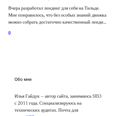
Вчера разработал лендинг для себя на Тильде.
Мне понравилось, что без особых знаний движка
можно собрать достаточно качественный лендинг
из готовых блоков. Почитал сайты разработчиков
0
на Тильде, посмотрел официальную
документацию. Прямо хочется поглубже
вникнуть в конструктор. Илья Гайдук Я работаю
в интернете с 2010 года. Первая специализация —
SEO, продвинул и оптимизировал более 200
проектов.…
Обо мне
Илья Гайдук — автор сайта, занимаюсь SEO
с 2011 года. Специализируюсь на
технических аудитах. Почта для