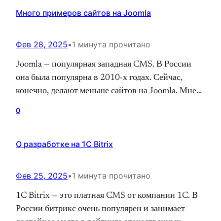
интернете с 2010 года. Первая специализация —
Много примеров сайтов на Joomla
SEO, продвинул и оптимизировал более 200
проектов. С 2017 года увлечен
программированием и также занимаюсь
Фев 28, 2025
•
1 минута прочитано
поисковым продвижением.…
Joomla — популярная западная CMS. В России
она была популярна в 2010-х годах. Сейчас,
конечно, делают меньше сайтов на Joomla. Мне
интересно изучать сайты и я увидел информацию
0
о авторах журнала Joomla. В блоке каждого
автора есть ссылка на его сайт. Многие сайты
О разработке на 1C Bitrix
посвящены разработке на Joomla с портфолио.
Дизайн в принипе похож у многих…
Фев 25, 2025
•
1 минута прочитано
1C Bitrix — это платная CMS от компании 1C. В
России битрикс очень популярен и занимает