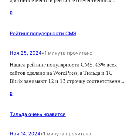
достойное место в рейтинге отечественных
решений по разработке сайтов. У 1C Bitrix
0
большое сообщество разработчиков, есть
бесплатная сертификация, как на уровне контент
Рейтинг популярности CMS
менеджмента, так и на уровне разработки. В
среднем битрикс программисты получают 100-
150 тысяч. Битрикс — дорогая разработка…
Ноя 25, 2024
•
1 минута прочитано
Нашел рейтинг популярности CMS. 43% всех
сайтов сделано на WordPress, а Тильда и 1C
Bitrix занимают 12 и 13 строчку соответственно.
Илья Гайдук Я работаю в интернете с 2010 года.
0
Первая специализация — SEO, продвинул и
оптимизировал более 200 проектов. С 2017 года
Тильда очень нравится
увлечен программированием и также занимаюсь
поисковым продвижением. gaiduki.com
Ноя 14, 2024
•
1 минута прочитано