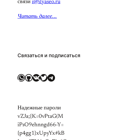
связи
i@ilyaseo.ru
Читать далее.
..
Связаться и подписаться
WhatsApp
GitHub
ВКонтакте
Twitter
Telegram
Надежные пароли
vZJa;{K=0vPtaG(M
iPsO9ehnngd66-Y=
{p4gg1}xUpyYx#kB