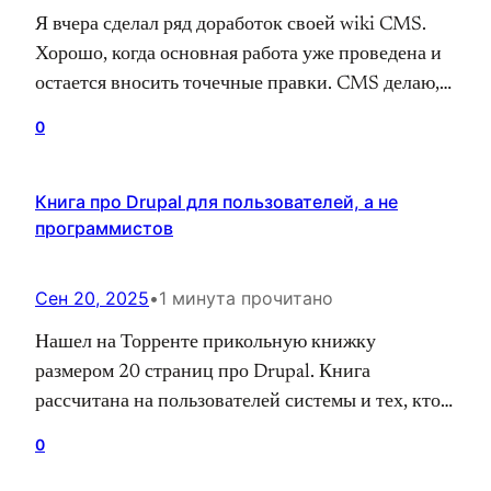
Я вчера сделал ряд доработок своей wiki CMS.
Хорошо, когда основная работа уже проведена и
остается вносить точечные правки. CMS делаю,
как Open source проект, она совсем простая
0
версия Википедии. Можете посмотреть первый
сайт на ней, надеюсь не последний) Илья Гайдук
Книга про Drupal для пользователей, а не
Я работаю в интернете с 2010 года. Первая
программистов
специализация — SEO, продвинул и
оптимизировал…
Сен 20, 2025
•
1 минута прочитано
Нашел на Торренте прикольную книжку
размером 20 страниц про Drupal. Книга
рассчитана на пользователей системы и тех, кто
хочется познакомиться с устройством Drupal, не
0
как программист. Илья Гайдук Я работаю в