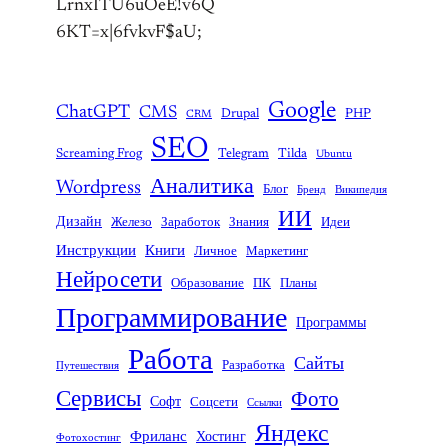
LrnxITU6uOeE!v6Q
6KT=x|6fvkvF$aU;
Google
ChatGPT
CMS
Drupal
PHP
CRM
SEO
Screaming Frog
Telegram
Tilda
Ubuntu
Аналитика
Wordpress
Блог
Бренд
Википедия
ИИ
Дизайн
Железо
Заработок
Знания
Идеи
Инструкции
Книги
Личное
Маркетинг
Нейросети
Образование
ПК
Планы
Программирование
Программы
Работа
Сайты
Разработка
Путешествия
Сервисы
Фото
Софт
Соцсети
Ссылки
Яндекс
Фриланс
Хостинг
Фотохостинг