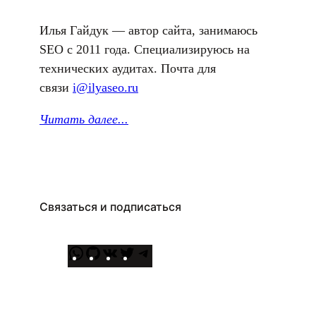
Илья Гайдук — автор сайта, занимаюсь
SEO с 2011 года. Специализируюсь на
технических аудитах. Почта для
связи
i@ilyaseo.ru
Читать далее.
..
Связаться и подписаться
W
G
В
T
T
h
i
К
w
e
a
t
о
i
l
t
H
н
t
e