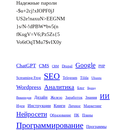
Надежные пароли
s
u
т
t
g
-$u+2cj!xIOPF0jJ
A
b
а
e
r
US2e!naxuN>EEGNM
p
к
r
a
}s/N-!dPBW*bv5(n
p
т
m
fKugV=V6;Pz5Zs{5
е
Vo6tOqTMu7$vIX0y
Google
ChatGPT
CMS
Drupal
PHP
CRM
SEO
Screaming Frog
Telegram
Tilda
Ubuntu
Аналитика
Wordpress
Блог
Бренд
ИИ
Дизайн
Железо
Заработок
Знания
Википедия
Инструкции
Книги
Идеи
Личное
Маркетинг
Нейросети
Образование
ПК
Планы
Программирование
Программы