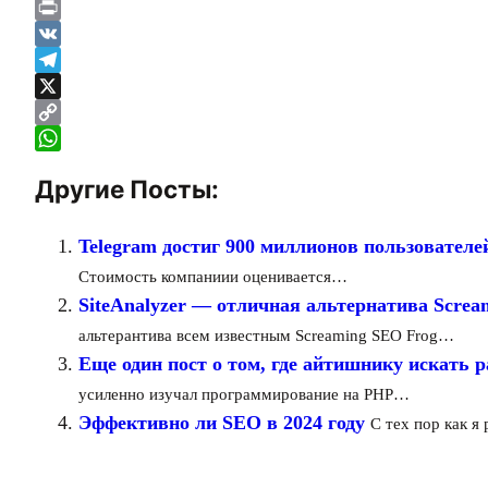
Email
Print
VK
Telegram
X
Copy
Link
WhatsApp
Другие Посты:
Telegram достиг 900 миллионов пользователе
Стоимость компаниии оценивается…
SiteAnalyzer — отличная альтернатива Screa
альтерантива всем известным Screaming SEO Frog…
Еще один пост о том, где айтишнику искать р
усиленно изучал программирование на PHP…
Эффективно ли SEO в 2024 году
С тех пор как я