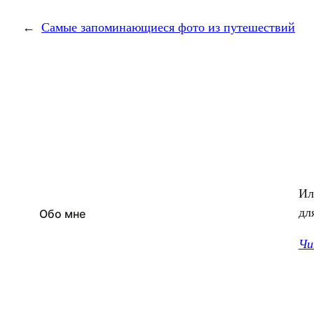
←
Самые запоминающиеся фото из путешествий
Ил
дл
Обо мне
Чи