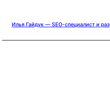
Перейти
к
содержимому
Илья Гайдук — SEO-специалист и ра