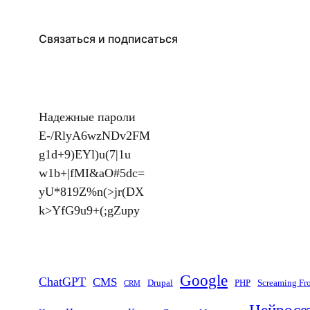
Связаться и подписаться
Надежные пароли
E-/RlyA6wzNDv2FM
g1d+9)EYl)u(7|1u
w1b+|fMI&aO#5dc=
yU*819Z%n(>jr(DX
k>YfG9u9+(;gZupy
Google
ChatGPT
CMS
Drupal
PHP
Screaming Fr
CRM