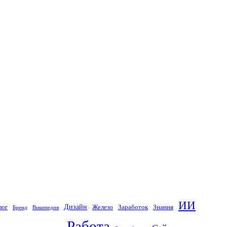
ИИ
Дизайн
лог
Железо
Заработок
Знания
Бренд
Википедия
Работа