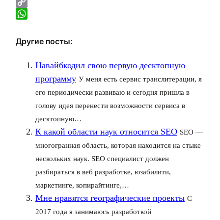
X
Copy
Link
WhatsApp
Другие посты:
Навайбкодил свою первую десктопную
программу
У меня есть сервис транслитерации, я
его периодически развиваю и сегодня пришла в
голову идея перенести возможности сервиса в
десктопную…
К какой области наук относится SEO
SEO —
многогранная область, которая находится на стыке
нескольких наук. SEO специалист должен
разбираться в веб разработке, юзабилити,
маркетинге, копирайтинге,…
Мне нравятся географические проекты
С
2017 года я занимаюсь разработкой