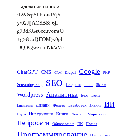
Надежные пароли
;LW&p$LbtoisIYj5
y/02J|jAQ$B&!6jI
g73dKGs6ccuvom(O
+g>&:uf}FOM)x0ph
DQ;Kgwzi:mNk/aVc
Google
ChatGPT
CMS
Drupal
PHP
CRM
SEO
Screaming Frog
Telegram
Tilda
Ubuntu
Аналитика
Wordpress
Блог
Бренд
ИИ
Дизайн
Железо
Заработок
Знания
Википедия
Инструкции
Книги
Идеи
Личное
Маркетинг
Нейросети
Образование
ПК
Планы
Программирование
Программы