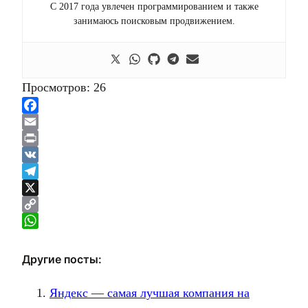
С 2017 года увлечен программированием и также
занимаюсь поисковым продвижением.
Просмотров:
26
Facebook
Email
Print
VK
Telegram
X
Copy
Link
WhatsApp
Другие посты:
Яндекс — самая лучшая компания на