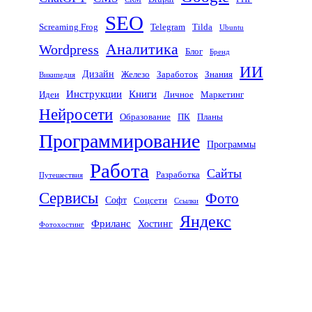
SEO
Screaming Frog
Telegram
Tilda
Ubuntu
Аналитика
Wordpress
Блог
Бренд
ИИ
Дизайн
Железо
Заработок
Знания
Википедия
Инструкции
Книги
Идеи
Личное
Маркетинг
Нейросети
Образование
ПК
Планы
Программирование
Программы
Работа
Сайты
Разработка
Путешествия
Сервисы
Фото
Софт
Соцсети
Ссылки
Яндекс
Фриланс
Хостинг
Фотохостинг