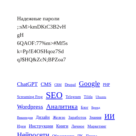
a
t
о
i
l
t
H
н
t
e
Надежные пароли
s
u
т
t
g
;:sM>kmDKtC3B2vH
A
b
а
e
r
gH
p
к
r
a
6QAOF:77%m>#Mf5s
p
т
m
k=Pp!E4OSHqoz7Sd
е
qJ$HQ&ZcN;BPZoa7
Google
ChatGPT
CMS
Drupal
PHP
CRM
SEO
Screaming Frog
Telegram
Tilda
Ubuntu
Аналитика
Wordpress
Блог
Бренд
ИИ
Дизайн
Железо
Заработок
Знания
Википедия
Инструкции
Книги
Идеи
Личное
Маркетинг
Нейросети