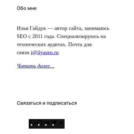
Обо мне
Илья Гайдук — автор сайта, занимаюсь
SEO с 2011 года. Специализируюсь на
технических аудитах. Почта для
связи
i@ilyaseo.ru
Читать далее.
..
Связаться и подписаться
W
G
В
T
T
h
i
К
w
e