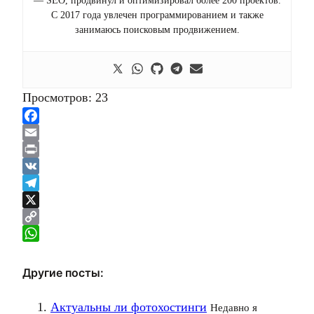
— SEO, продвинул и оптимизировал более 200 проектов.
С 2017 года увлечен программированием и также
занимаюсь поисковым продвижением.
Просмотров:
23
Facebook
Email
Print
VK
Telegram
X
Copy
Link
WhatsApp
Другие посты:
Актуальны ли фотохостинги
Недавно я