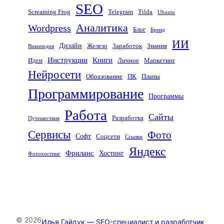
SEO
Screaming Frog
Telegram
Tilda
Ubuntu
Аналитика
Wordpress
Блог
Бренд
ИИ
Дизайн
Железо
Заработок
Знания
Википедия
Инструкции
Книги
Идеи
Личное
Маркетинг
Нейросети
Образование
ПК
Планы
Программирование
Программы
Работа
Сайты
Разработка
Путешествия
Сервисы
Фото
Софт
Соцсети
Ссылки
Яндекс
Фриланс
Хостинг
Фотохостинг
© 2026
Илья Гайдук — SEO-специалист и разработчик