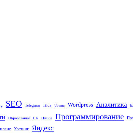
SEO
Аналитика
Wordpress
og
Telegram
Tilda
Б
Ubuntu
Программирование
ти
Пр
Образование
ПК
Планы
Яндекс
иланс
Хостинг