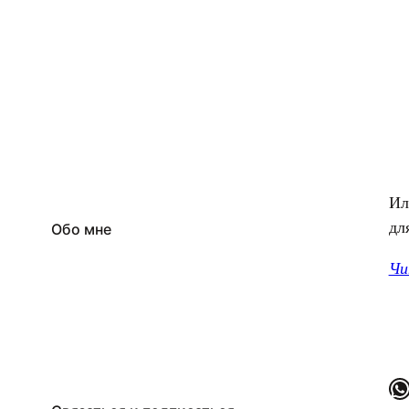
Ил
дл
Обо мне
Чи
WhatsApp