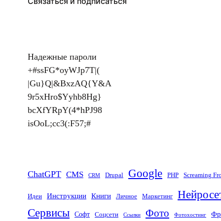
Связаться и подписаться
Надежные пароли
+#ssFG*oyWJp7T|(
|Gu}Q|&BxzAQ{Y&A
9r5xHro$Yyhb8Hg}
bcXfYRpY(4*hPJ98
isOoL;cc3(:F57;#
Google
ChatGPT
CMS
Drupal
PHP
Screaming Fr
CRM
Нейросе
Инструкции
Книги
Идеи
Личное
Маркетинг
Сервисы
Фото
Фр
Софт
Соцсети
Ссылки
Фотохостинг