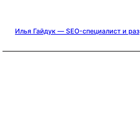
Перейти
к
содержимому
Илья Гайдук — SEO-специалист и ра