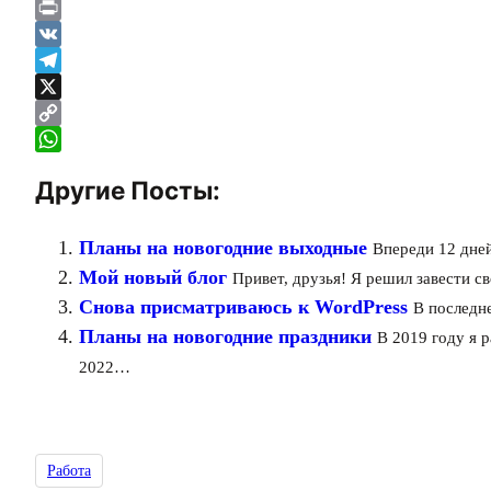
Email
Print
VK
Telegram
X
Copy
Link
WhatsApp
Другие Посты:
Планы на новогодние выходные
Впереди 12 дней
Мой новый блог
Привет, друзья! Я решил завести с
Снова присматриваюсь к WordPress
В последне
Планы на новогодние праздники
В 2019 году я 
2022…
Работа