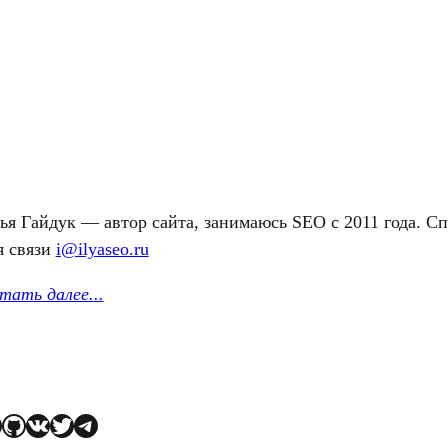
ья Гайдук — автор сайта, занимаюсь SEO с 2011 года. С
я связи
i@ilyaseo.ru
тать далее.
..
GitHub
ВКонтакте
Twitter
Telegram