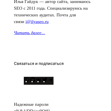
Илья Гайдук — автор сайта, занимаюсь
SEO с 2011 года. Специализируюсь на
технических аудитах. Почта для
связи
i@ilyaseo.ru
Читать далее.
..
Связаться и подписаться
W
G
В
T
T
h
i
К
w
e
a
t
о
i
l
t
H
н
t
e
Надежные пароли
s
u
т
t
g