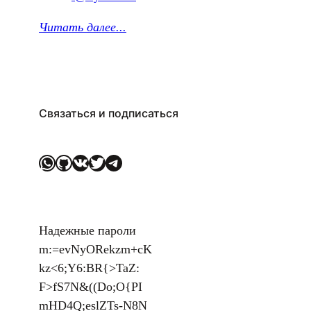
Читать далее.
..
Связаться и подписаться
WhatsApp
GitHub
ВКонтакте
Twitter
Telegram
Надежные пароли
m:=evNyORekzm+cK
kz<6;Y6:BR{>TaZ:
F>fS7N&((Do;O{PI
mHD4Q;eslZTs-N8N