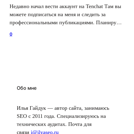
Недавно начал вести аккаунт на Tenchat Там вы
можете подписаться на меня и следить за
профессиональными публикациями. Планирую
часто публиковать посты на тенчате. Илья
0
Гайдук Я работаю в интернете с 2010 года.
Первая специализация — SEO, продвинул и
оптимизировал более 200 проектов. С 2017 года
увлечен программированием и также занимаюсь
поисковым продвижением. gaiduki.com
Обо мне
Илья Гайдук — автор сайта, занимаюсь
SEO с 2011 года. Специализируюсь на
технических аудитах. Почта для
связи
i@ilyaseo.ru