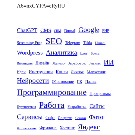
A6=nxCYFA=eRyIfU
Google
ChatGPT
CMS
Drupal
PHP
CRM
SEO
Screaming Frog
Telegram
Tilda
Ubuntu
Аналитика
Wordpress
Блог
Бренд
ИИ
Дизайн
Железо
Заработок
Знания
Википедия
Инструкции
Книги
Идеи
Личное
Маркетинг
Нейросети
Образование
ПК
Планы
Программирование
Программы
Работа
Сайты
Разработка
Путешествия
Сервисы
Фото
Софт
Соцсети
Ссылки
Яндекс
Фриланс
Хостинг
Фотохостинг